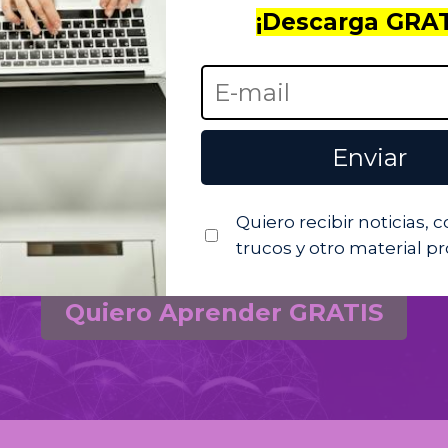
¡Descarga GRAT
SIN LIMITES
Acceso ilimitado y para toda
Enviar
la vida,
con actualizaciones
Quiero recibir noticias, 
trucos y otro material 
Quiero Aprender GRATIS