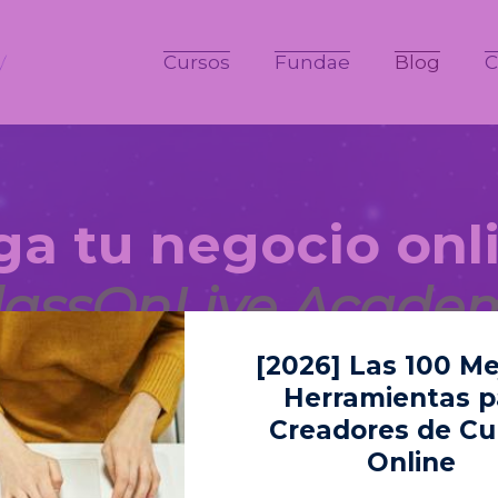
Cursos
Fundae
Blog
C
a tu negocio onl
lassOnLive Acade
[2026] Las 100 Me
ades de ventas y marketing digital para hacer cr
Herramientas para
 los que podrás lograr más visibilidad, posici
Creadores de Cu
Online