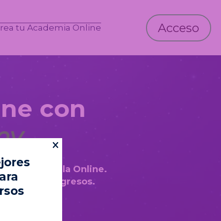
Acceso
rea tu Academia Online
ine con
my
jores
ecer tu Escuela Online.
onamiento e ingresos.
rsos