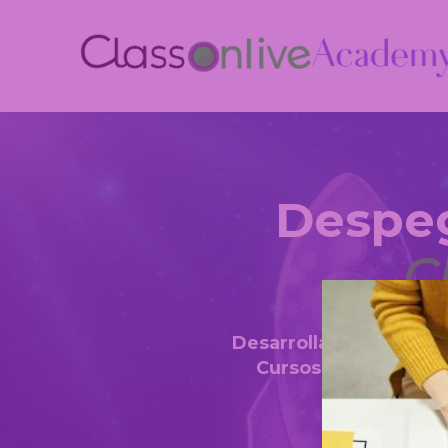
Despeg
C
Desarrolla las habilid
Cursos gratuitos con